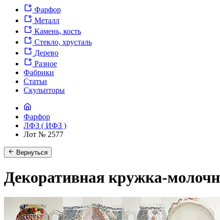
Фарфор
Металл
Камень, кость
Стекло, хрусталь
Дерево
Разное
Фабрики
Статьи
Скульпторы
Фарфор
ЛФЗ ( ИФЗ )
Лот № 2577
Вернуться
Декоративная кружка-молоч