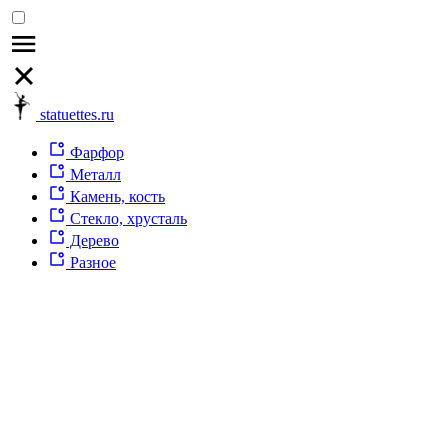
statuettes.ru
Фарфор
Металл
Камень, кость
Стекло, хрусталь
Дерево
Разное