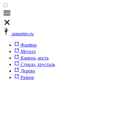
statuettes.ru
Фарфор
Металл
Камень, кость
Стекло, хрусталь
Дерево
Разное