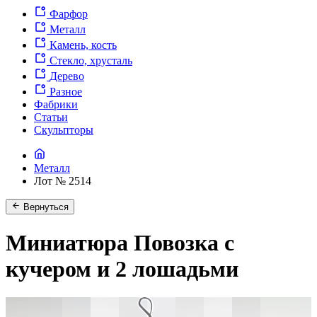
Фарфор
Металл
Камень, кость
Стекло, хрусталь
Дерево
Разное
Фабрики
Статьи
Скульпторы
Металл
Лот № 2514
Вернуться
Миниатюра Повозка с
кучером и 2 лошадьми