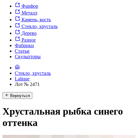
Фарфор
Металл
Камень, кость
Стекло, хрусталь
Дерево
Разное
Фабрики
Статьи
Скульпторы
Стекло, хрусталь
Lalique
Лот № 2471
Вернуться
Хрустальная рыбка синего
оттенка