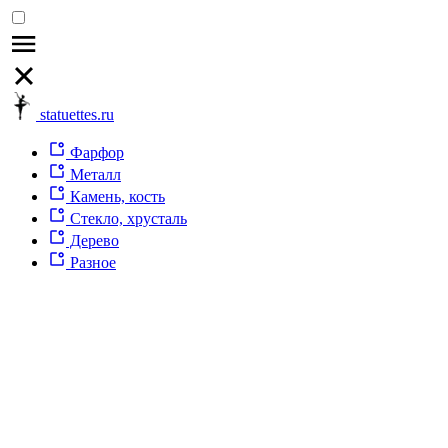
statuettes.ru
Фарфор
Металл
Камень, кость
Стекло, хрусталь
Дерево
Разное