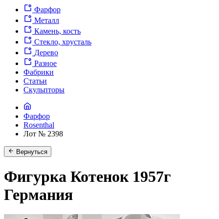
Фарфор
Металл
Камень, кость
Стекло, хрусталь
Дерево
Разное
Фабрики
Статьи
Скульпторы
Фарфор
Rosenthal
Лот № 2398
Вернуться
Фигурка Котенок 1957г
Германия