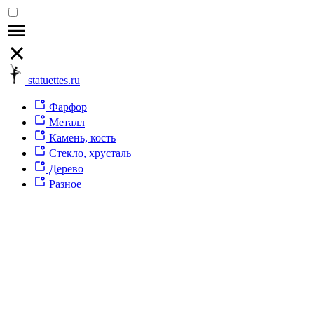
statuettes.ru
Фарфор
Металл
Камень, кость
Стекло, хрусталь
Дерево
Разное