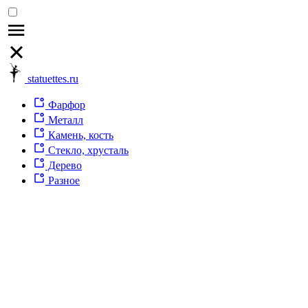
statuettes.ru
Фарфор
Металл
Камень, кость
Стекло, хрусталь
Дерево
Разное