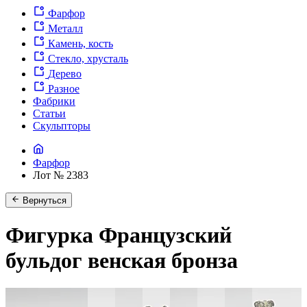
Фарфор
Металл
Камень, кость
Стекло, хрусталь
Дерево
Разное
Фабрики
Статьи
Скульпторы
Фарфор
Лот № 2383
Вернуться
Фигурка Французский
бульдог венская бронза