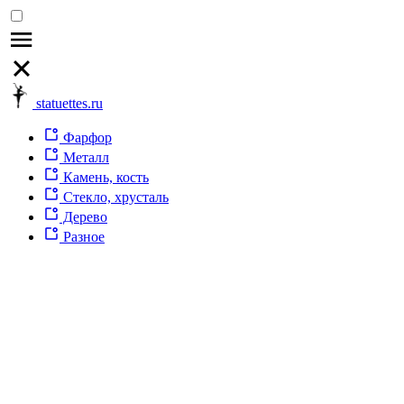
statuettes.ru
Фарфор
Металл
Камень, кость
Стекло, хрусталь
Дерево
Разное