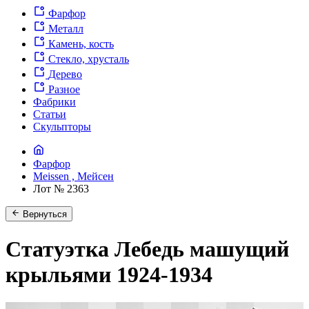
Фарфор
Металл
Камень, кость
Стекло, хрусталь
Дерево
Разное
Фабрики
Статьи
Скульпторы
Фарфор
Meissen , Мейсен
Лот № 2363
Вернуться
Статуэтка Лебедь машущий
крыльями 1924-1934