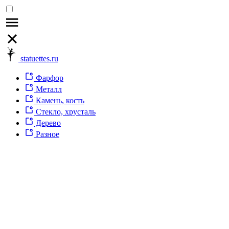
statuettes.ru
Фарфор
Металл
Камень, кость
Стекло, хрусталь
Дерево
Разное