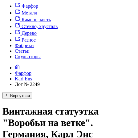
Фарфор
Металл
Камень, кость
Стекло, хрусталь
Дерево
Разное
Фабрики
Статьи
Скульпторы
Фарфор
Karl Ens
Лот № 2249
Вернуться
Винтажная статуэтка
"Воробьи на ветке".
Германия, Карл Энс