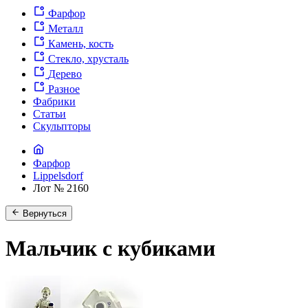
Фарфор
Металл
Камень, кость
Стекло, хрусталь
Дерево
Разное
Фабрики
Статьи
Скульпторы
Фарфор
Lippelsdorf
Лот № 2160
Вернуться
Мальчик с кубиками