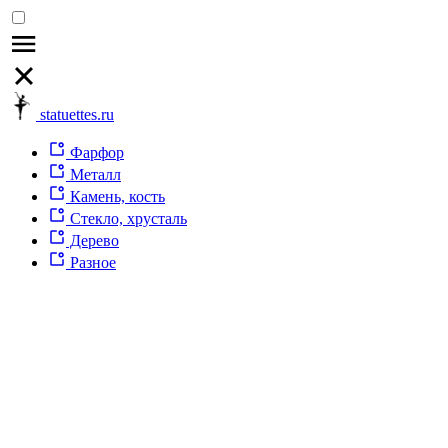
statuettes.ru
Фарфор
Металл
Камень, кость
Стекло, хрусталь
Дерево
Разное