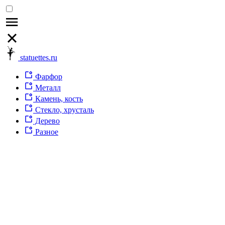
statuettes.ru
Фарфор
Металл
Камень, кость
Стекло, хрусталь
Дерево
Разное