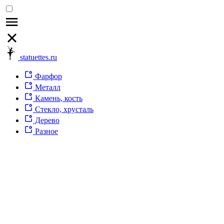
statuettes.ru
Фарфор
Металл
Камень, кость
Стекло, хрусталь
Дерево
Разное