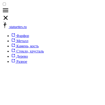
statuettes.ru
Фарфор
Металл
Камень, кость
Стекло, хрусталь
Дерево
Разное