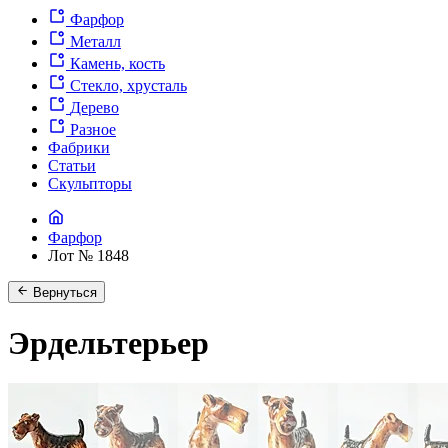
Фарфор
Металл
Камень, кость
Стекло, хрусталь
Дерево
Разное
Фабрики
Статьи
Скульпторы
Фарфор
Лот № 1848
Вернуться
Эрдельтерьер