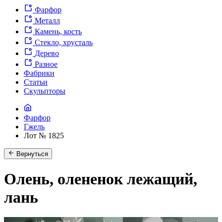
Фарфор
Металл
Камень, кость
Стекло, хрусталь
Дерево
Разное
Фабрики
Статьи
Скульпторы
Фарфор
Гжель
Лот № 1825
Вернуться
Олень, олененок лежащий,
лань