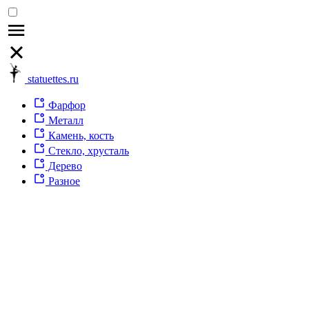
statuettes.ru
Фарфор
Металл
Камень, кость
Стекло, хрусталь
Дерево
Разное