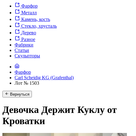
Фарфор
Металл
Камень, кость
Стекло, хрусталь
Дерево
Разное
Фабрики
Статьи
Скульпторы
Фарфор
Carl Scheidig KG (Grafenthal)
Лот № 1503
Вернуться
Девочка Держит Куклу от
Кроватки