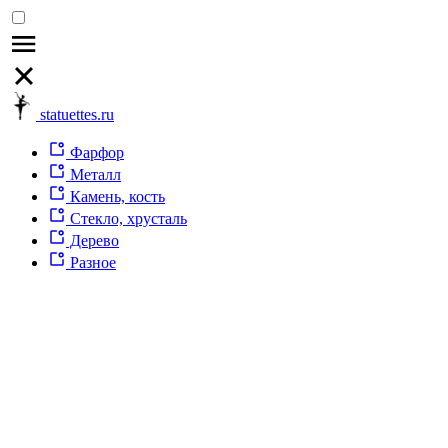
statuettes.ru
Фарфор
Металл
Камень, кость
Стекло, хрусталь
Дерево
Разное