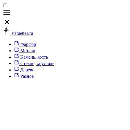
statuettes.ru
Фарфор
Металл
Камень, кость
Стекло, хрусталь
Дерево
Разное