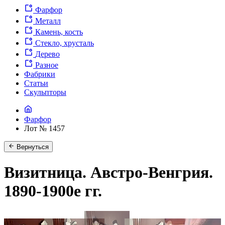
Фарфор
Металл
Камень, кость
Стекло, хрусталь
Дерево
Разное
Фабрики
Статьи
Скульпторы
Фарфор
Лот № 1457
Вернуться
Визитница. Австро-Венгрия.
1890-1900е гг.