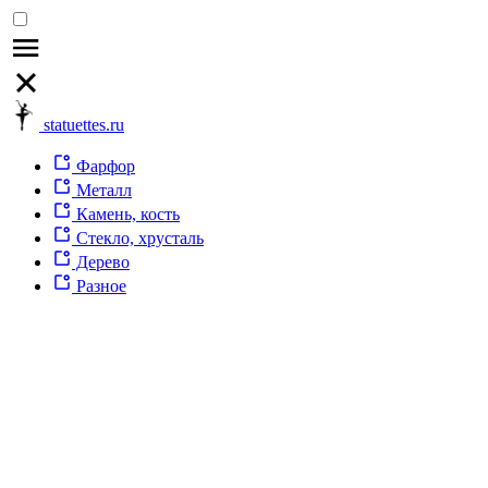
statuettes.ru
Фарфор
Металл
Камень, кость
Стекло, хрусталь
Дерево
Разное