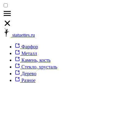
statuettes.ru
Фарфор
Металл
Камень, кость
Стекло, хрусталь
Дерево
Разное