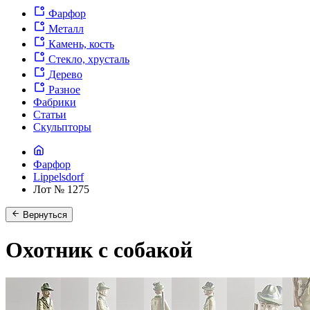
Фарфор
Металл
Камень, кость
Стекло, хрусталь
Дерево
Разное
Фабрики
Статьи
Скульпторы
Фарфор
Lippelsdorf
Лот № 1275
Вернуться
Охотник с собакой