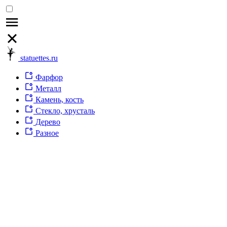
statuettes.ru
Фарфор
Металл
Камень, кость
Стекло, хрусталь
Дерево
Разное