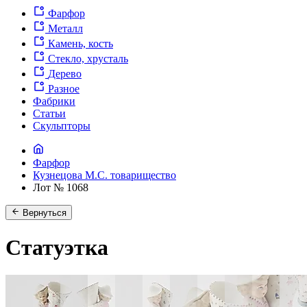
Фарфор
Металл
Камень, кость
Стекло, хрусталь
Дерево
Разное
Фабрики
Статьи
Скульпторы
Фарфор
Кузнецова М.С. товарищество
Лот № 1068
Вернуться
Статуэтка